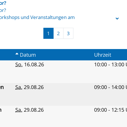
or?
or?
Workshops und Veranstaltungen am
nde besonders. Ob Digitalfotografie,
usflüge: Unser Programm ist so
1
2
3
 ganz flexibel am Wochenende.
Datum
Uhrzeit
So.
16.08.26
10:00 - 13:00
en
Sa.
29.08.26
09:00 - 14:00
en
Sa.
29.08.26
09:00 - 12:15