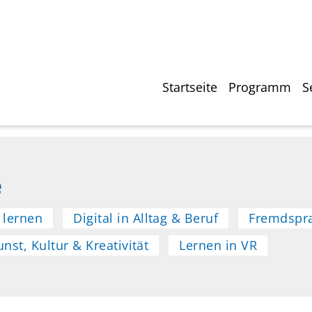
Direkt
zum
Inhalt
Hauptnavigati
Startseite
Programm
S
e
 lernen
Digital in Alltag & Beruf
Fremdspr
unst, Kultur & Kreativität
Lernen in VR