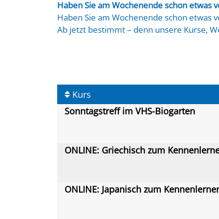
Haben Sie am Wochenende schon etwas v
Haben Sie am Wochenende schon etwas v
Ab jetzt bestimmt – denn unsere Kurse, 
Samstag oder Sonntag machen Ihr Wochene
Trommeln, Maltechniken oder kulturelle A
vielseitig wie Ihre Interessen.
Lernen, entdecken, kreativ sein – und das
Kurs
Sonntagstreff im VHS-Biogarten
ONLINE: Griechisch zum Kennenlern
ONLINE: Japanisch zum Kennenlern