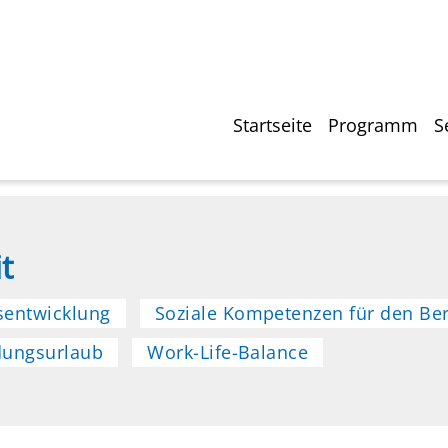
Direkt
zum
Inhalt
Hauptnavigati
Startseite
Programm
S
t
sentwicklung
Soziale Kompetenzen für den Be
dungsurlaub
Work-Life-Balance