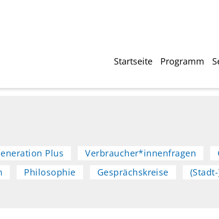
Direkt
zum
Inhalt
Hauptnavigati
Startseite
Programm
S
eneration Plus
Verbraucher*innenfragen
n
Philosophie
Gesprächskreise
(Stadt