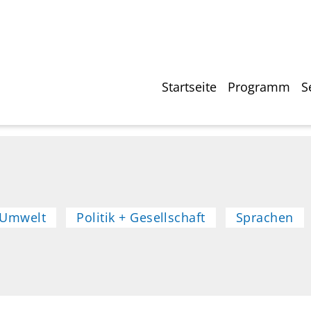
Direkt
zum
Inhalt
Hauptnavigati
Startseite
Programm
S
 Umwelt
Politik + Gesellschaft
Sprachen