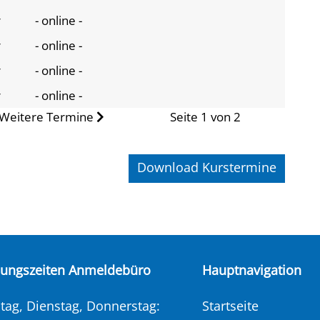
r
- online -
r
- online -
r
- online -
r
- online -
Weitere Termine
Seite 1 von 2
Download Kurstermine
nungszeiten Anmeldebüro
Hauptnavigation
ag, Dienstag, Donnerstag:
Startseite