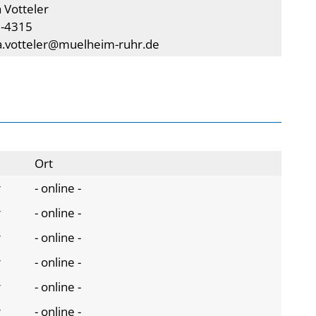
 Votteler
5-4315
a.votteler@muelheim-ruhr.de
Ort
r
- online -
r
- online -
r
- online -
r
- online -
r
- online -
r
- online -