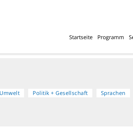
Direkt
zum
Inhalt
Hauptnavigati
Startseite
Programm
S
 Umwelt
Politik + Gesellschaft
Sprachen