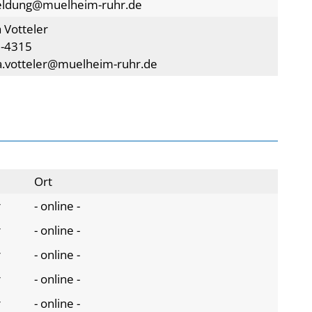
eldung@muelheim-ruhr.de
 Votteler
5-4315
a.votteler@muelheim-ruhr.de
Ort
r
- online -
r
- online -
r
- online -
r
- online -
r
- online -