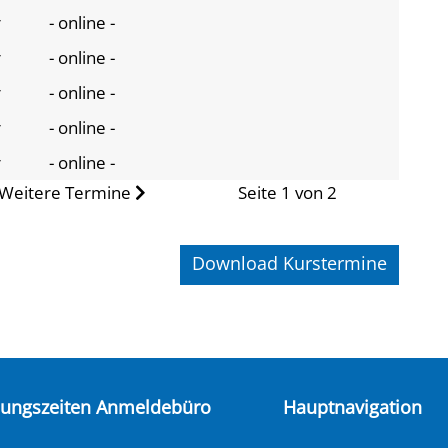
r
- online -
r
- online -
r
- online -
r
- online -
r
- online -
Weitere Termine
Seite 1 von 2
Download Kurstermine
nungszeiten Anmeldebüro
Hauptnavigation