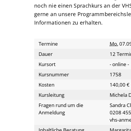
noch nie einen Sprachkurs an der VH
gerne an unsere Programmbereichslei
Informationen zu erhalten.
Termine
Mo.
07.09
Dauer
12 Termi
Kursort
- online -
Kursnummer
1758
Kosten
140,00 €
Kursleitung
Michela Di
Fragen rund um die
Sandra C
Anmeldung
0208 455
vhs-anm
Inhaltliche Beratung
Margarita