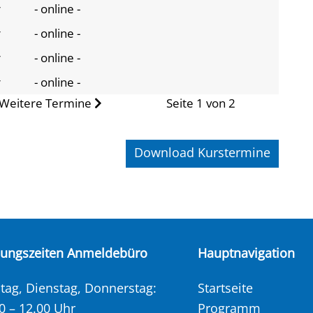
r
- online -
r
- online -
r
- online -
r
- online -
Weitere Termine
Seite 1 von 2
Download Kurstermine
nungszeiten Anmeldebüro
Hauptnavigation
ag, Dienstag, Donnerstag:
Startseite
0 – 12.00 Uhr
Programm