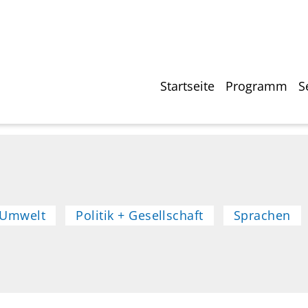
Direkt
zum
Inhalt
Hauptnavigati
Startseite
Programm
S
 Umwelt
Politik + Gesellschaft
Sprachen