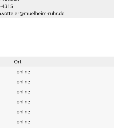
5-4315
a.votteler@muelheim-ruhr.de
Ort
r
- online -
r
- online -
r
- online -
r
- online -
r
- online -
r
- online -