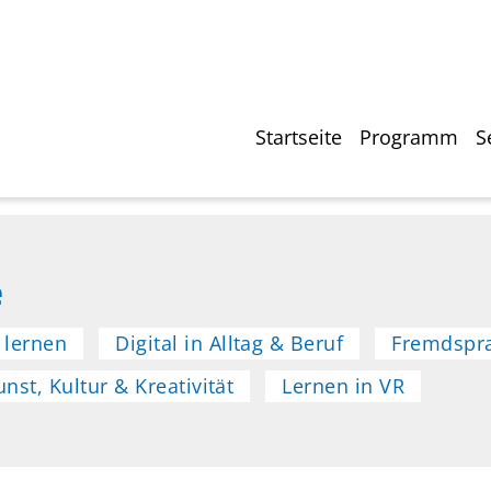
Direkt
zum
Inhalt
Hauptnavigati
Startseite
Programm
S
e
 lernen
Digital in Alltag & Beruf
Fremdspr
unst, Kultur & Kreativität
Lernen in VR