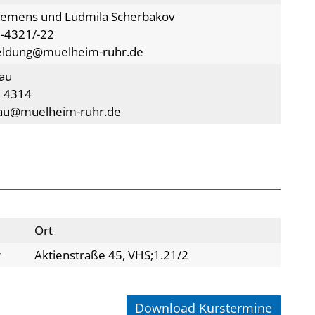
lemens und Ludmila Scherbakov
-4321/-22
eldung@muelheim-ruhr.de
Dau
 4314
dau@muelheim-ruhr.de
Ort
r
Aktienstraße 45, VHS;1.21/2
Download Kurstermine