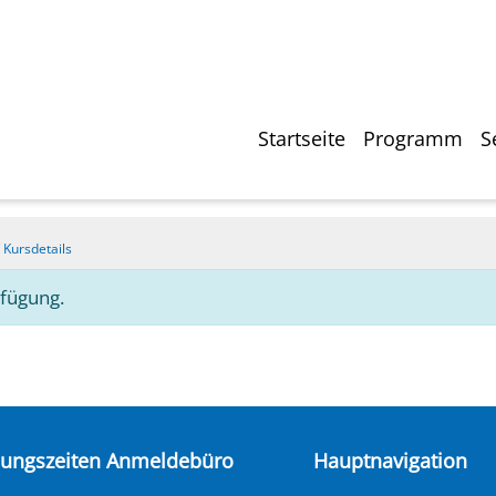
Direkt
zum
Inhalt
Hauptnavigati
Startseite
Programm
S
/
Kursdetails
rfügung.
nungszeiten Anmeldebüro
Hauptnavigation