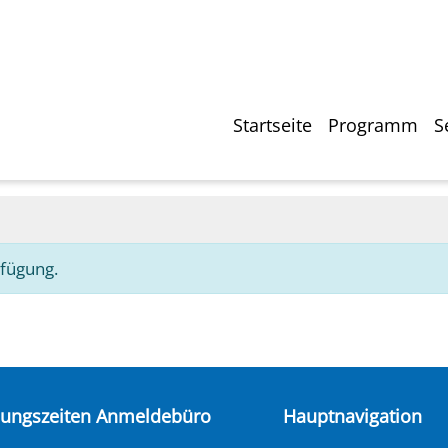
Direkt
zum
Inhalt
Hauptnavigati
Startseite
Programm
S
rfügung.
nungszeiten Anmeldebüro
Hauptnavigation