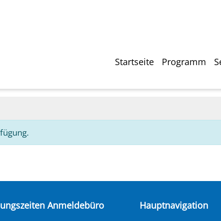
Direkt
zum
Inhalt
Hauptnavigati
Startseite
Programm
S
rfügung.
nungszeiten Anmeldebüro
Hauptnavigation