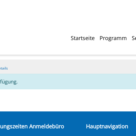
Direkt
zum
Inhalt
Hauptnavigati
Startseite
Programm
S
tails
rfügung.
nungszeiten Anmeldebüro
Hauptnavigation