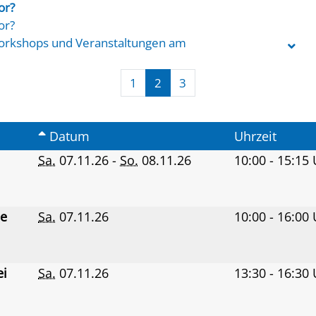
or?
or?
Workshops und Veranstaltungen am
nde besonders. Ob Digitalfotografie,
usflüge: Unser Programm ist so
1
2
3
 ganz flexibel am Wochenende.
Datum
Uhrzeit
Sa.
07.11.26 -
So.
08.11.26
10:00 - 15:15
ne
Sa.
07.11.26
10:00 - 16:00
ei
Sa.
07.11.26
13:30 - 16:30