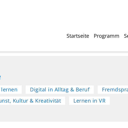
Direkt
zum
Inhalt
Hauptnavigati
Startseite
Programm
S
e
 lernen
Digital in Alltag & Beruf
Fremdspr
unst, Kultur & Kreativität
Lernen in VR