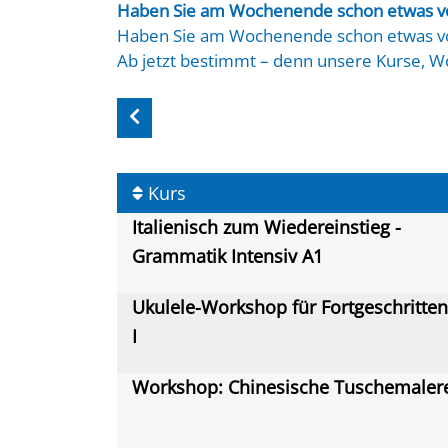
Haben Sie am Wochenende schon etwas v
Haben Sie am Wochenende schon etwas v
Ab jetzt bestimmt – denn unsere Kurse, 
Samstag oder Sonntag machen Ihr Wochene
Trommeln, Maltechniken oder kulturelle A
vielseitig wie Ihre Interessen.
Lernen, entdecken, kreativ sein – und das
Kurs
Italienisch zum Wiedereinstieg -
Grammatik Intensiv A1
Ukulele-Workshop für Fortgeschritte
I
Workshop: Chinesische Tuschemaler