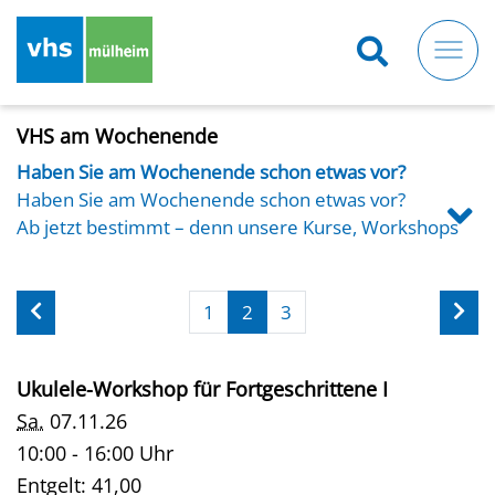
Direkt
zum
Inhalt
VHS am Wochenende
Haben Sie am Wochenende schon etwas vor?
Haben Sie am Wochenende schon etwas vor?
Ab jetzt bestimmt – denn unsere Kurse, Workshops
und Veranstaltungen am
Samstag oder Sonntag machen Ihr Wochenende
besonders. Ob Digitalfotografie,
1
2
3
Trommeln, Maltechniken oder kulturelle Ausflüge:
Unser Programm ist so
Ukulele-Workshop für Fortgeschrittene I
vielseitig wie Ihre Interessen.
Lernen, entdecken, kreativ sein – und das ganz flexibel
Sa.
07.11.26
am Wochenende.
10:00 - 16:00 Uhr
Entgelt:
41,00