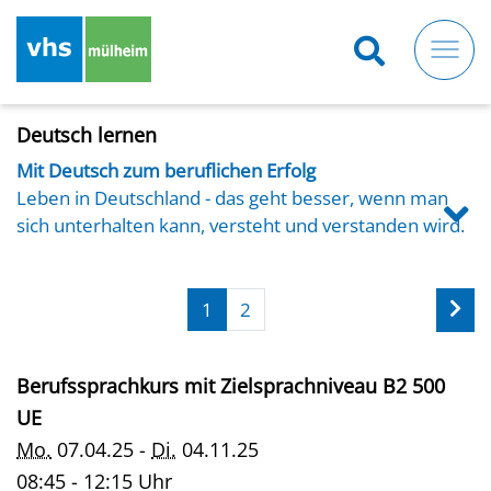
Direkt
zum
Inhalt
Deutsch lernen
Mit Deutsch zum beruflichen Erfolg
Leben in Deutschland - das geht besser, wenn man
sich unterhalten kann, versteht und verstanden wird.
Der Erfolg in Schule und Beruf hängt davon ab, so wie
die Lebensqualität im Allgemeinen: Die VHS Mülheim
unterstützt Zuwanderer*innen im Erlernen von
1
2
Deutsch als Zweitsprache (DaZ).
Unsere Kurse (Zielniveau A1.1 bis B2.2) richten sich an
Berufssprachkurs mit Zielsprachniveau B2 500
alle, die Deutsch erlernen oder Deutschkenntnisse
verbessern wollen.
UE
Mo.
07.04.25 -
Di.
04.11.25
08:45 - 12:15 Uhr