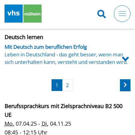
Direkt
zum
Inhalt
Deutsch lernen
Mit Deutsch zum beruflichen Erfolg
Leben in Deutschland - das geht besser, wenn man
sich unterhalten kann, versteht und verstanden wird.
Der Erfolg in Schule und Beruf hängt davon ab, so wie
die Lebensqualität im Allgemeinen: Die VHS Mülheim
unterstützt Zuwanderer*innen im Erlernen von
1
2
Deutsch als Zweitsprache (DaZ).
Unsere Kurse (Zielniveau A1.1 bis B2.2) richten sich an
Berufssprachkurs mit Zielsprachniveau B2 500
alle, die Deutsch erlernen oder Deutschkenntnisse
verbessern wollen.
UE
Mo.
07.04.25 -
Di.
04.11.25
08:45 - 12:15 Uhr